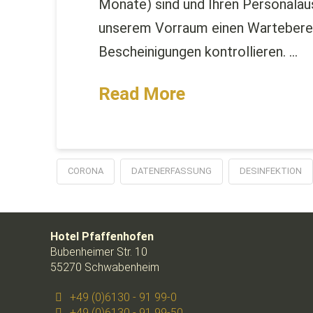
Monate) sind und Ihren Personalaus
unserem Vorraum einen Wartebereic
Bescheinigungen kontrollieren. …
Read More
CORONA
DATENERFASSUNG
DESINFEKTION
Hotel Pfaffenhofen
Bubenheimer Str. 10
55270 Schwabenheim
+49 (0)6130 - 91 99-0
+49 (0)6130 - 91 99-50