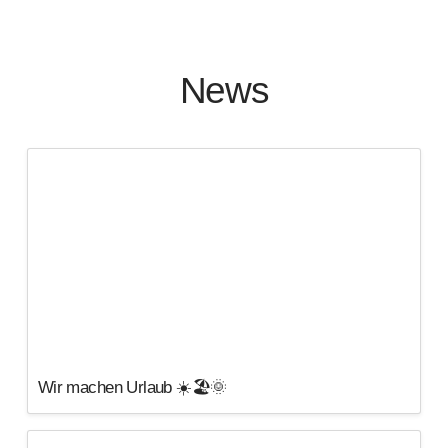
News
Wir machen Urlaub ☀️🏖️🌞